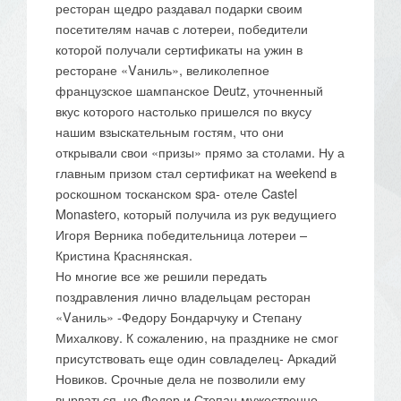
ресторан щедро раздавал подарки своим
посетителям начав с лотереи, победители
которой получали сертификаты на ужин в
ресторане «Vаниль», великолепное
французское шампанское Deutz, уточненный
вкус которого настолько пришелся по вкусу
нашим взыскательным гостям, что они
открывали свои «призы» прямо за столами. Ну а
главным призом стал сертификат на weekend в
роскошном тосканском spa- отеле Castel
Monastero, который получила из рук ведущиего
Игоря Верника победительница лотереи –
Кристина Краснянская.
Но многие все же решили передать
поздравления лично владельцам ресторан
«Vаниль» -Федору Бондарчуку и Степану
Михалкову. К сожалению, на празднике не смог
присутствовать еще один совладелец- Аркадий
Новиков. Срочные дела не позволили ему
вырваться, но Федор и Степан мужественно